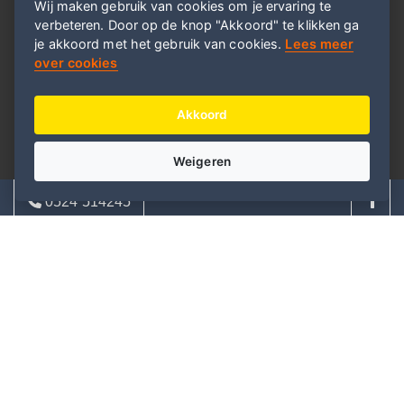
Wij maken gebruik van cookies om je ervaring te
verbeteren. Door op de knop "Akkoord" te klikken ga
Over E-ditional kerstpakketten
je akkoord met het gebruik van cookies.
Lees meer
over cookies
Kerstpakketten die een BIG smile op de gezichten tovert.
Daar doen we het voor. Je vindt hier de allerleukste
Akkoord
kerstpakketten. Voor iedere collega, medewerker of klant is
hier een passend eindejaarsgeschenk te vinden.
Weigeren
Informatie
0524 514245
Over ons
08:00 - 17:00 | ma - vrij
FAQ
Privacyverklaring
info@bigsmilegroep.nl
Contactgegevens
Nieuwsbrief
Meld je aan voor onze nieuwsbrief!